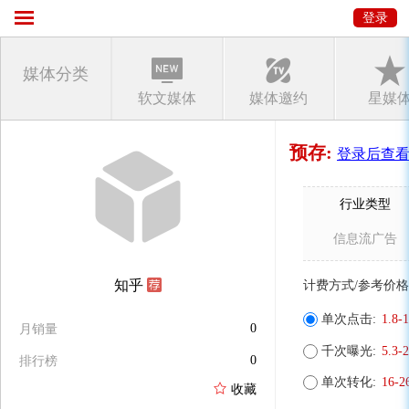
登录
媒体分类
软文媒体
媒体邀约
星媒
预存:
登录后查
行业类型
信息流广告
知乎
计费方式/参考价格
单次点击:
1.8-
0
月销量
千次曝光:
5.3-
0
排行榜
单次转化:
16-
收藏