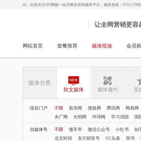
Hi，欢迎关注365网媒一站式整合营销服务平台，服务热线：0755-279086
让全网营销更容
网站首页
套餐推荐
媒体投放
会员
媒体分类
软文媒体
媒体邀约
星
综合门户
不限
新浪网
搜狐网
腾讯网
网易网
央广网
光明网
环球网
学习强国
国
自媒体号
不限
懂车帝
微信公众号
小红书
知
北京时间
东方财富号
UC头条
简书