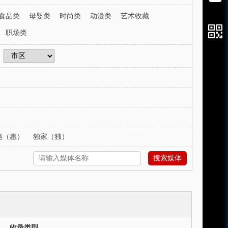
食品类
母婴类
时尚类
动漫类
艺术收藏
职场类
惠（惠）
独家（独）
搜索媒体
收录类型