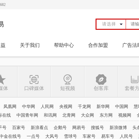
82
易
请选择
权益
关于我们
帮助中心
合作加盟
广告法
媒体
口碑媒体
短视频
创客库
套餐
凤凰网
中华网
人民网
央视网
千龙网
新华网
中国网
慧
际在线
中国青年网
和讯网
北青网
大众网
东方网
视频网
乎号
百家号
新浪看点
企鹅号
网易号
搜狐号
新浪微博
头
中金在线号
一点号
大风号
雪球号
车家号
易车号
人民号