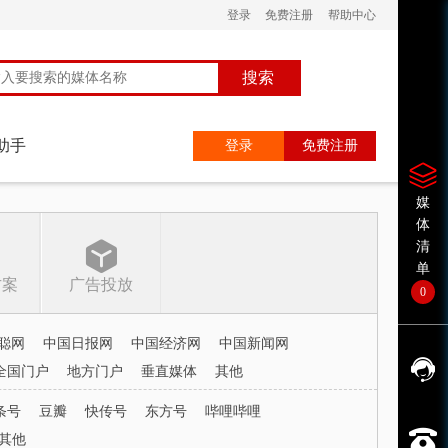
登录
免费注册
帮助中心
搜索
助手
登录
免费注册
媒
体
清
单
方案
广告投放
0
聪网
中国日报网
中国经济网
中国新闻网
全国门户
地方门户
垂直媒体
其他
条号
豆瓣
快传号
东方号
哔哩哔哩
其他