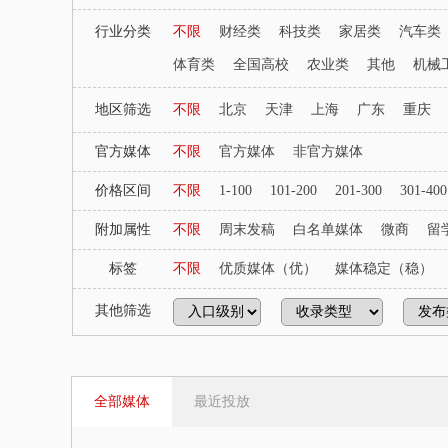
行业分类
不限
财经类
科技类
家居类
汽车类
体育类
全国高校
农业类
其他
机械
地区筛选
不限
北京
天津
上海
广东
重庆
官方媒体
不限
官方媒体
非官方媒体
价格区间
不限
1-100
101-200
201-300
301-400
附加属性
不限
周末发稿
白名单媒体
微商
留
标签
不限
优质媒体（优）
媒体稳定（稳）
其他筛选
全部媒体
最近投放