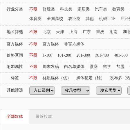
行业分类
不限
财经类
科技类
家居类
汽车类
教育类
体育类
全国高校
农业类
其他
机械工业
产经
地区筛选
不限
北京
天津
上海
广东
重庆
湖南
湖
官方媒体
不限
官方媒体
非官方媒体
价格区间
不限
1-100
101-200
201-300
301-400
401-500
附加属性
不限
周末发稿
白名单媒体
微商
留学
加盟
标签
不限
优质媒体（优）
媒体稳定（稳）
发布多（
其他筛选
全部媒体
最近投放