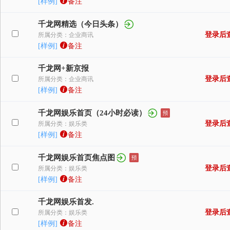
[样例]
备注
千龙网精选（今日头条）
登录后
所属分类：企业商讯
[样例]
备注
千龙网+新京报
登录后
所属分类：企业商讯
[样例]
备注
千龙网娱乐首页（24小时必读）
登录后
所属分类：娱乐类
[样例]
备注
千龙网娱乐首页焦点图
登录后
所属分类：娱乐类
[样例]
备注
千龙网娱乐首发.
登录后
所属分类：娱乐类
[样例]
备注