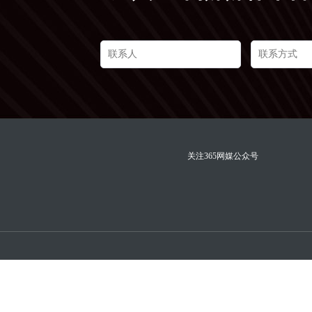
关注365网媒公众号