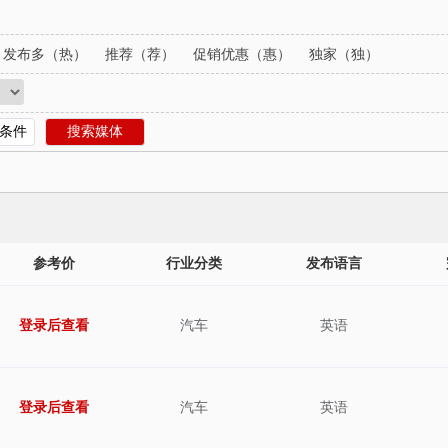
西班牙
希腊
瑞典
丹麦
印度尼西亚
菲律宾
马来西亚
印度
哥
巴西
智利
拉丁美洲
秘鲁
葡萄牙
泰国
欧洲
新加坡
发布多（热）
推荐（荐）
促销优惠（惠）
独家（独）
条件
搜索媒体
参考价
行业分类
发布语言
登录后查看
汽车
英语
登录后查看
汽车
英语