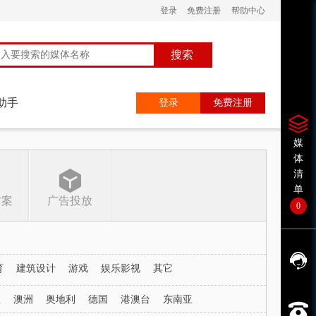
登录
免费注册
帮助中心
搜索
助手
登录
免费注册
媒
体
清
单
方案
广告投放
0
育
建筑设计
游戏
娱乐影视
其它
兰
澳洲
奥地利
德国
港澳台
东南亚