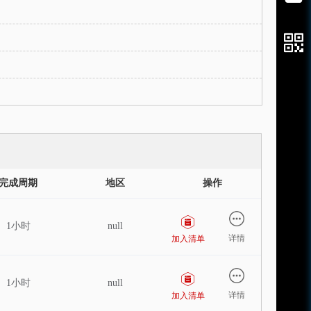
澳大利亚
越南
中东
埃及
沙特
瑞士
完成周期
地区
操作
1小时
null
详情
加入清单
1小时
null
详情
加入清单