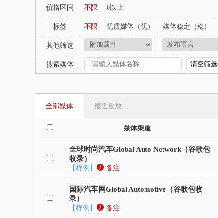
波兰
土耳其
爱尔兰
捷克
匈牙利
价格区间
不限
0以上
以色列
尼日利亚
非洲
阿根廷
墨西
标签
不限
优质媒体（优）
媒体稳定（稳）
其他筛选
清空筛选
搜索媒体
全部媒体
最近投放
媒体渠道
全球时尚汽车Global Auto Network（谷歌包
收录）
【样例】
备注
国际汽车网Global Automotive（谷歌包收
录）
【样例】
备注