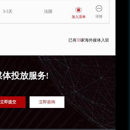
3-5天
法国
详情
加入清单
已有
33
家海外媒体入驻
媒体投放服务!
立即提交
立即咨询