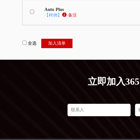
Auto Plus
【样例】
备注
全选
加入清单
立即加入36