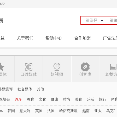
82
易
请选择
权益
关于我们
帮助中心
合作加盟
广告法
媒体
口碑媒体
短视频
创客库
套餐
外媒测评
社交媒体
其他
区块链
汽车
教育
文化
健康
时尚
美食
乐活
旅行
体
本
韩国
意大利
英国
法国
哈萨克斯坦
越南
亚太
乌克