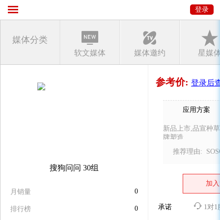
登录
媒体分类
软文媒体
媒体邀约
星媒
参考价:
登录后
应用方案
新品上市,品宣种草
牌塑造
搜狗问问 30组
加入
0
月销量
承诺
1对
0
排行榜