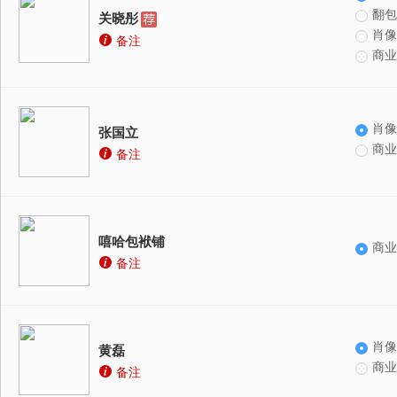
翻包
关晓彤
肖像
备注
商业
肖像
张国立
商业
备注
嘻哈包袱铺
商业
备注
肖像
黄磊
商业
备注