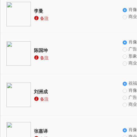
肖像
李曼
商业
备注
肖像
广告
陈国坤
形象
备注
商业
祝福
肖像
刘洲成
广告
备注
商业
肖像
张嘉译
商业