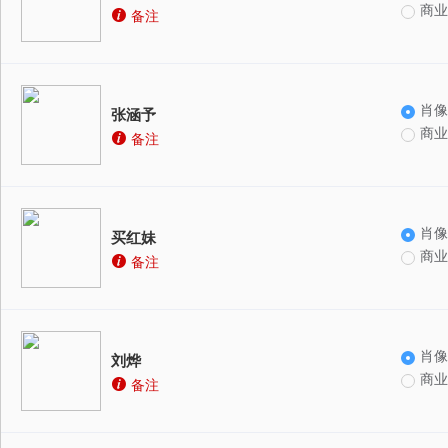
商业
备注
肖像
张涵予
商业
备注
肖像
买红妹
商业
备注
肖像
刘烨
商业
备注