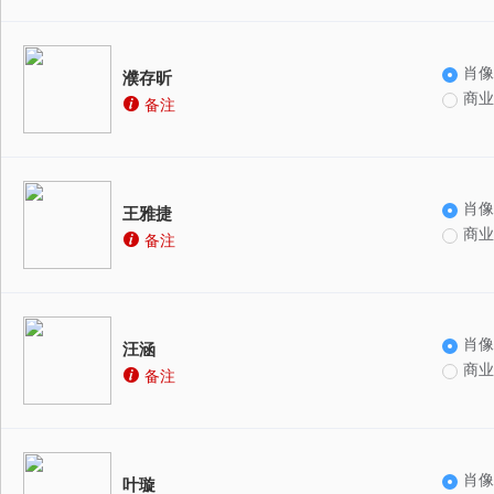
肖像
濮存昕
商业
备注
肖像
王雅捷
商业
备注
肖像
汪涵
商业
备注
肖像
叶璇