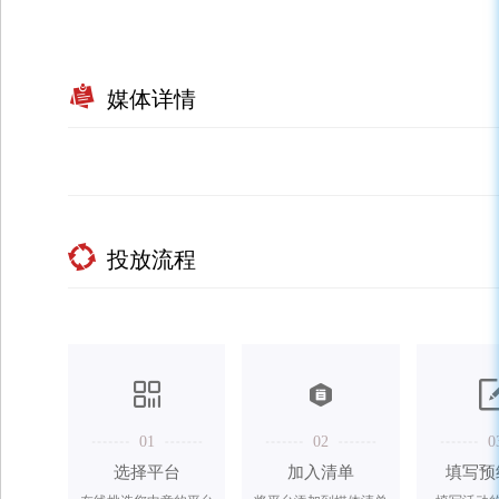
媒体详情
投放流程
01
02
0
选择平台
加入清单
填写预