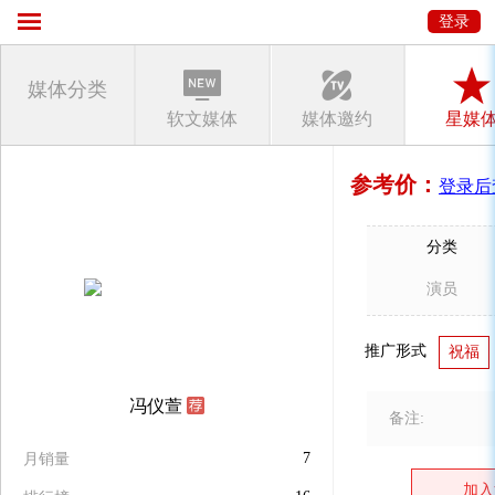
登录
媒体分类
软文媒体
媒体邀约
星媒
参考价：
登录后
分类
演员
推广形式
祝福
冯仪萱
备注:
7
月销量
加入